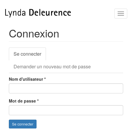
Aller
Toggl
au
naviga
contenu
principal
Connexion
Onglets
Se connecter
(onglet
principaux
actif)
Demander un nouveau mot de passe
Nom d'utilisateur
*
Mot de passe
*
Se connecter