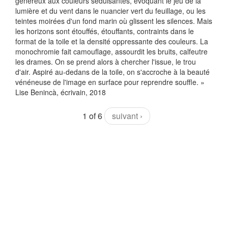
généreux aux couleurs séduisantes, évoquant le jeu de la
lumière et du vent dans le nuancier vert du feuillage, ou les
teintes moirées d'un fond marin où glissent les silences. Mais
les horizons sont étouffés, étouffants, contraints dans le
format de la toile et la densité oppressante des couleurs. La
monochromie fait camouflage, assourdit les bruits, calfeutre
les drames. On se prend alors à chercher l'issue, le trou
d'air. Aspiré au-dedans de la toile, on s'accroche à la beauté
vénéneuse de l'image en surface pour reprendre souffle. »
Lise Benincà, écrivain, 2018
1 of 6
suivant ›