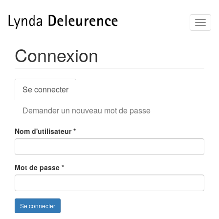
Aller
Toggl
au
naviga
contenu
principal
Connexion
Onglets
Se connecter
(onglet
principaux
actif)
Demander un nouveau mot de passe
Nom d'utilisateur
*
Mot de passe
*
Se connecter