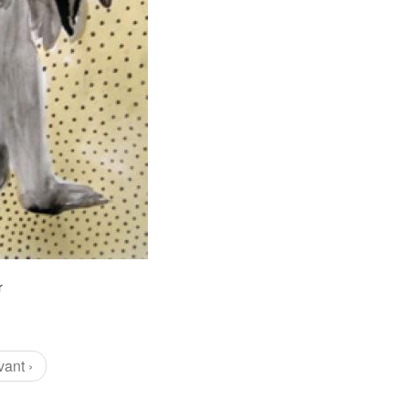
r
vant ›