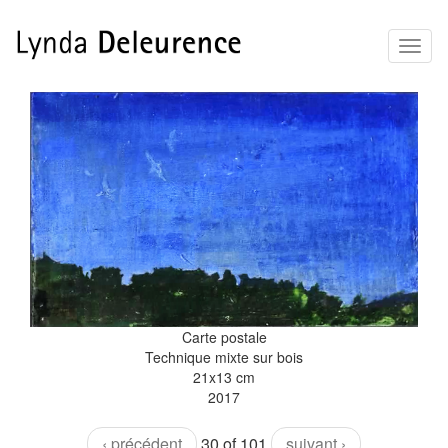
Aller
Toggl
au
naviga
contenu
principal
Carte postale
Technique mixte sur bois
21x13 cm
2017
‹ précédent
30 of 101
suivant ›