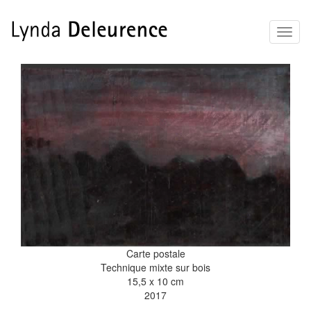
Aller
Toggl
au
naviga
contenu
principal
Carte postale
Technique mixte sur bois
15,5 x 10 cm
2017