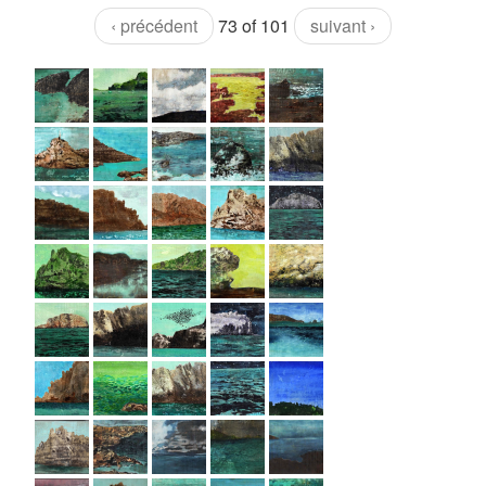
‹ précédent
73 of 101
suivant ›