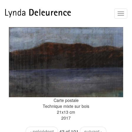
Aller
Toggl
au
naviga
contenu
principal
Carte postale
Technique mixte sur bois
21x13 cm
2017
‹ précédent
43 of 101
suivant ›