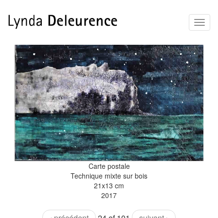
Aller
Toggl
au
naviga
contenu
principal
Carte postale
Technique mixte sur bois
21x13 cm
2017
‹ précédent
24 of 101
suivant ›